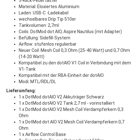
5-Klick-Feuertaster
Material: Eloxiertes Aluminium
Laden: USB-C -Ladekabel
wechselbares Drip Tip 510er
Tankvolumen: 2,7ml
Coils: DotMod dot AIO, Aspire Nautilus (mit Adapter)
Befüllung: Sidefill-System
Airflow: stufenlos regulierbar
Neuer Coil: Mesh Coil 0,3 Ohm (25-40 Watt) und 0,7 Ohm
(14-20 Watt)
Kompatibel zu den dotAIO V1 Coil in Verbindung mit dem
V1-Tank
Kompatibel mit der RBA-Einheit der dotAIO
Modi: MTL/RDL/DL
Lieferumfang:
1 x DotMod dotAIO V2 Akkuträger Schwarz
1 x DotMod dotAIO V2 Tank 2,7 ml - vorinstalliert
1 x DotMod dotAIO V2 Mesh Coil Verdampferkern 0,3
Ohm
1 x DotMod dot AIO V2 Mesh Coil Verdampferkern 0,7
Ohm
1 x Airflow Control Base