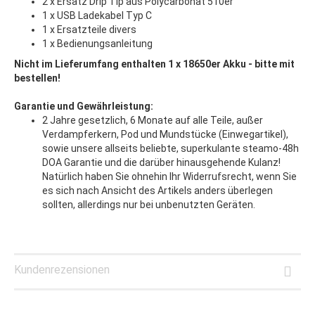
2 x Ersatz Drip Tip aus Polycarbonat 510er
1 x USB Ladekabel Typ C
1 x Ersatzteile divers
1 x Bedienungsanleitung
Nicht im Lieferumfang enthalten 1 x 18650er Akku - bitte mit
bestellen!
Garantie und Gewährleistung:
2 Jahre gesetzlich, 6 Monate auf alle Teile, außer
Verdampferkern, Pod und Mundstücke (Einwegartikel),
sowie unsere allseits beliebte, superkulante steamo-48h
DOA Garantie und die darüber hinausgehende Kulanz!
Natürlich haben Sie ohnehin Ihr Widerrufsrecht, wenn Sie
es sich nach Ansicht des Artikels anders überlegen
sollten, allerdings nur bei unbenutzten Geräten.
Kundenrezensionen