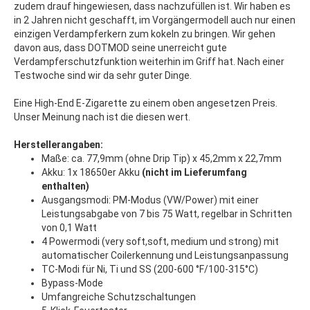
zudem drauf hingewiesen, dass nachzufüllen ist. Wir haben es
in 2 Jahren nicht geschafft, im Vorgängermodell auch nur einen
einzigen Verdampferkern zum kokeln zu bringen. Wir gehen
davon aus, dass DOTMOD seine unerreicht gute
Verdampferschutzfunktion weiterhin im Griff hat. Nach einer
Testwoche sind wir da sehr guter Dinge.
Eine High-End E-Zigarette zu einem oben angesetzen Preis.
Unser Meinung nach ist die diesen wert.
Herstellerangaben:
Maße: ca. 77,9mm (ohne Drip Tip) x 45,2mm x 22,7mm
Akku: 1x 18650er Akku
(nicht im Lieferumfang
enthalten)
Ausgangsmodi: PM-Modus (VW/Power) mit einer
Leistungsabgabe von 7 bis 75 Watt, regelbar in Schritten
von 0,1 Watt
4 Powermodi (very soft,soft, medium und strong) mit
automatischer Coilerkennung und Leistungsanpassung
TC-Modi für Ni, Ti und SS (200-600 °F/100-315°C)
Bypass-Mode
Umfangreiche Schutzschaltungen