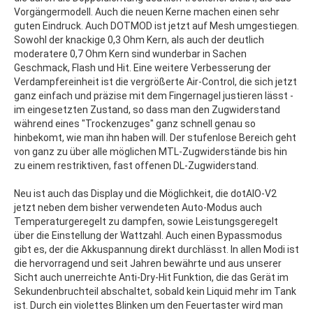
Vorgängermodell. Auch die neuen Kerne machen einen sehr
guten Eindruck. Auch DOTMOD ist jetzt auf Mesh umgestiegen.
Sowohl der knackige 0,3 Ohm Kern, als auch der deutlich
moderatere 0,7 Ohm Kern sind wunderbar in Sachen
Geschmack, Flash und Hit. Eine weitere Verbesserung der
Verdampfereinheit ist die vergrößerte Air-Control, die sich jetzt
ganz einfach und präzise mit dem Fingernagel justieren lässt -
im eingesetzten Zustand, so dass man den Zugwiderstand
während eines "Trockenzuges" ganz schnell genau so
hinbekomt, wie man ihn haben will. Der stufenlose Bereich geht
von ganz zu über alle möglichen MTL-Zugwiderstände bis hin
zu einem restriktiven, fast offenen DL-Zugwiderstand.
Neu ist auch das Display und die Möglichkeit, die dotAIO-V2
jetzt neben dem bisher verwendeten Auto-Modus auch
Temperaturgeregelt zu dampfen, sowie Leistungsgeregelt
über die Einstellung der Wattzahl. Auch einen Bypassmodus
gibt es, der die Akkuspannung direkt durchlässt. In allen Modi ist
die hervorragend und seit Jahren bewährte und aus unserer
Sicht auch unerreichte Anti-Dry-Hit Funktion, die das Gerät im
Sekundenbruchteil abschaltet, sobald kein Liquid mehr im Tank
ist. Durch ein violettes Blinken um den Feuertaster wird man