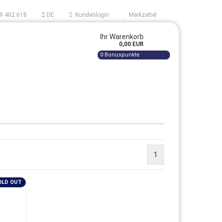
9 402 618
DE
Kundenlogin
Merkzettel
Ihr Warenkorb
0,00 EUR
0
Bonuspunkte
AUF
tellen
1
 vergessen?
OLD OUT