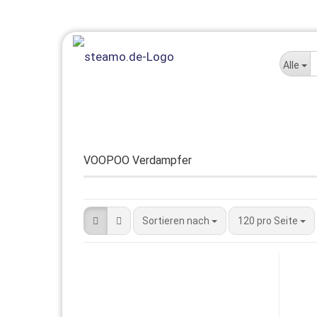
Alle
E-LIQUID
E-ZIGARETTE
AROMEN + MISCHEN
VOOPOO Verdampfer
Sortieren nach
120 pro Seite