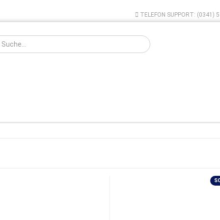
TELEFON SUPPORT: (0341) 5
Sprache auswählen
VERDAMPFER
AKKUS - LADEN
E-ZIGARETTE MUSEUM
ABVERK
Konto ers
Bestseller Fertigliquids 10ml
TABAK LIQUID 10ml
Passwort
FRUCHT LIQUID 10ml
S
MENTHOL LIQUID 10ml
E-LIQUID FUN 10ml