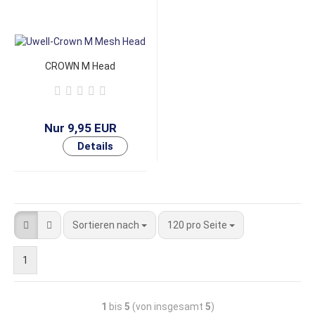
CROWN M Head
Nur 9,95 EUR
Sortieren nach
120 pro Seite
1
1
bis
5
(von insgesamt
5
)