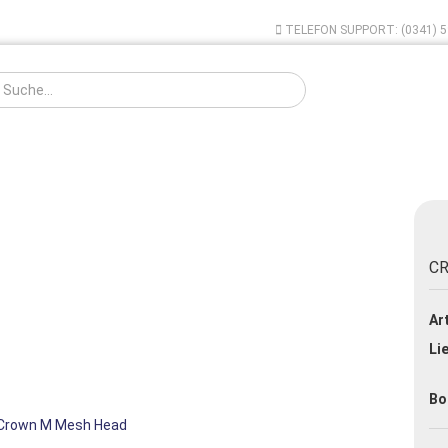
TELEFON SUPPORT: (0341) 5
Sprache auswählen
VERDAMPFER
AKKUS - LADEN
E-ZIGARETTE MUSEUM
ABVERK
C
Konto ers
Bestseller Fertigliquids 10ml
Art
TABAK LIQUID 10ml
Passwort
Lie
FRUCHT LIQUID 10ml
MENTHOL LIQUID 10ml
Bo
E-LIQUID FUN 10ml