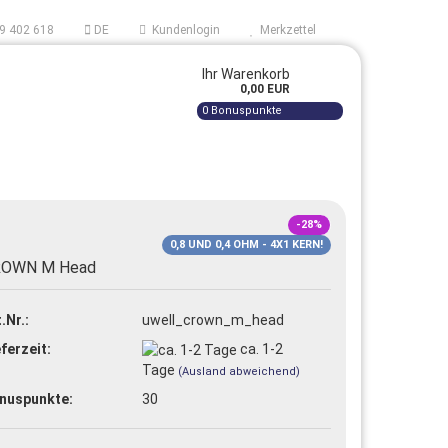
9 402 618
DE
Kundenlogin
Merkzettel
Ihr Warenkorb
0,00 EUR
0
Bonuspunkte
AUF
-28%
0,8 UND 0,4 OHM - 4X1 KERN!
ROWN M Head
tellen
.Nr.:
uwell_crown_m_head
 vergessen?
ferzeit:
ca. 1-2
Tage
(Ausland abweichend)
nuspunkte:
30