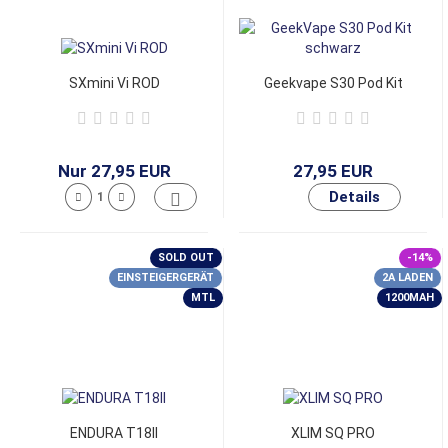
SXmini Vi ROD
Geekvape S30 Pod Kit
Nur 27,95 EUR
27,95 EUR
SOLD OUT
-14%
EINSTEIGERGERÄT
2A LADEN
MTL
1200MAH
ENDURA T18II
XLIM SQ PRO