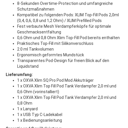
8-Sekunden Overtime-Protection und umfangreiche
Schutzmaßnahmen
Kompatibel zu folgenden Pods: XLIM Top-Fill Pods 2,0ml
(0,4, 0,6, 0,8 und 1,2 Ohm) / XLIM Prefilled Pods
Fest verbaute Mesh Verdampferköpfe für optimale
Geschmacksentfaltung
0,6 Ohm und 0,8 Ohm Xlim Top-Fill Pod bereits enthalten
Praktisches Top-Fill mit Silikonverschluss
2.0 ml Tankvolumen
Ergonomisch geformtes Mundstück
Transparentes Pod-Design für freien Blick auf den
Liquidstand
Lieferumfang:
1 x OXVA Xlim SQ Pro Pod Mod Akkuträger
1 x OXVA Xlim Top Fill Pod Tank Verdampfer 2,0 ml und
0,6 Ohm (vorinstalliert)
1 x OXVA Xlim Top Fill Pod Tank Verdampfer 2,0 ml und
0,8 Ohm
1 x Lanyard
1 x USB Typ C-Ladekabel
1 x Bedienungsanleitung