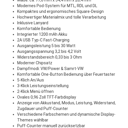
Maße: ca. 77,0 mm x 54,4 mm x 20,4 mm
Modernes Pod-System für MTL, RDL und DL
Kompaktes und ergonomisches Square-Design
Hochwertiger Materialmix und tolle Verarbeitung
Inklusive Lanyard
Komfortable Bedienung
Integrierter 1200 mAh Akku
2A USB Typ-C Fast-Charging
Ausgangsleistung 5 bis 30 Watt
Ausgangsspannung 3,2 bis 4,2 Volt
Widerstandsbereich 0,33 bis 3 Ohm
Moderner Chipsatz
Dampfmodi: VW/Power & Samrt-VW
Komfortable One-Button Bedienung über Feuertaster
5-Klich An/Aus
3-Klick Leistungseinstellung
2-Klick Menü öffnen
Ovales 0,96 Zoll TFT-Farbdisplay
Anzeige von Akkustand, Modus, Leistung, Widerstand,
Zugdauer und Puff-Counter
Verschiedene Farbschemen und dynamische Display-
Themes wählbar
Puff-Counter manuell zurücksetzbar