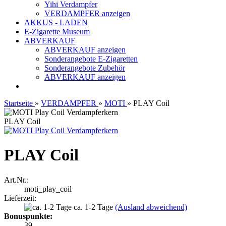
Yihi Verdampfer
VERDAMPFER anzeigen
AKKUS - LADEN
E-Zigarette Museum
ABVERKAUF
ABVERKAUF anzeigen
Sonderangebote E-Zigaretten
Sonderangebote Zubehör
ABVERKAUF anzeigen
Startseite
»
VERDAMPFER
»
MOTI
»
PLAY Coil
PLAY Coil
PLAY Coil
Art.Nr.:
moti_play_coil
Lieferzeit:
ca. 1-2 Tage
(Ausland abweichend)
Bonuspunkte:
39