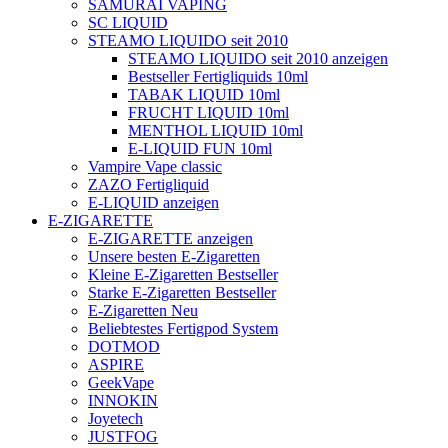
SAMURAI VAPING
SC LIQUID
STEAMO LIQUIDO seit 2010
STEAMO LIQUIDO seit 2010 anzeigen
Bestseller Fertigliquids 10ml
TABAK LIQUID 10ml
FRUCHT LIQUID 10ml
MENTHOL LIQUID 10ml
E-LIQUID FUN 10ml
Vampire Vape classic
ZAZO Fertigliquid
E-LIQUID anzeigen
E-ZIGARETTE
E-ZIGARETTE anzeigen
Unsere besten E-Zigaretten
Kleine E-Zigaretten Bestseller
Starke E-Zigaretten Bestseller
E-Zigaretten Neu
Beliebtestes Fertigpod System
DOTMOD
ASPIRE
GeekVape
INNOKIN
Joyetech
JUSTFOG