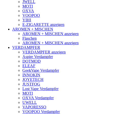
JWELL
MOTI
OXVA
VOOPOO
YIHI
E-ZIGARETTE anzeigen
AROMEN + MISCHEN
AROMEN + MISCHEN anzeigen
Flaschen
AROMEN + MISCHEN anzeigen
VERDAMPFER
VERDAMPFER anzeigen
Aspire Verdampfer
DOTMOD
ELEAF
GeekVape Verdampfer
INNOKIN
JOYETECH
JUSTFOG
Lost Vape Verdampfer
MOTI
OXVA Verdampfer
UWELL
VAPORESSO
VOOPOO Verdampfer