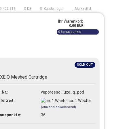
9 402 618
DE
Kundenlogin
Merkzettel
Ihr Warenkorb
0,00 EUR
0
Bonuspunkte
AUF
SOLD OUT
XE Q Meshed Cartridge
tellen
.Nr.:
vaporesso_luxe_q_pod
 vergessen?
ferzeit:
ca. 1 Woche
(Ausland abweichend)
nuspunkte:
36