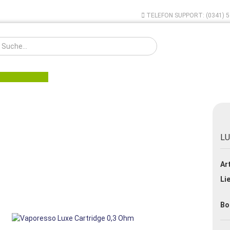
TELEFON SUPPORT: (0341) 5
Sprache auswählen
VERDAMPFER
AKKUS - LADEN
E-ZIGARETTE MUSEUM
ABVERK
LU
Konto ers
Bestseller Fertigliquids 10ml
Art
TABAK LIQUID 10ml
Passwort
Lie
FRUCHT LIQUID 10ml
MENTHOL LIQUID 10ml
Bo
E-LIQUID FUN 10ml