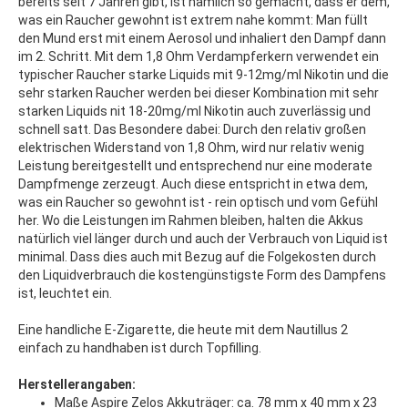
bereits seit 7 Jahren gibt, ist nämlich so gemacht, dass er dem,
was ein Raucher gewohnt ist extrem nahe kommt: Man füllt
den Mund erst mit einem Aerosol und inhaliert den Dampf dann
im 2. Schritt. Mit dem 1,8 Ohm Verdampferkern verwendet ein
typischer Raucher starke Liquids mit 9-12mg/ml Nikotin und die
sehr starken Raucher werden bei dieser Kombination mit sehr
starken Liquids nit 18-20mg/ml Nikotin auch zuverlässig und
schnell satt. Das Besondere dabei: Durch den relativ großen
elektrischen Widerstand von 1,8 Ohm, wird nur relativ wenig
Leistung bereitgestellt und entsprechend nur eine moderate
Dampfmenge zerzeugt. Auch diese entspricht in etwa dem,
was ein Raucher so gewohnt ist - rein optisch und vom Gefühl
her. Wo die Leistungen im Rahmen bleiben, halten die Akkus
natürlich viel länger durch und auch der Verbrauch von Liquid ist
minimal. Dass dies auch mit Bezug auf die Folgekosten durch
den Liquidverbrauch die kostengünstigste Form des Dampfens
ist, leuchtet ein.
Eine handliche E-Zigarette, die heute mit dem Nautillus 2
einfach zu handhaben ist durch Topfilling.
Herstellerangaben:
Maße Aspire Zelos Akkuträger: ca. 78 mm x 40 mm x 23