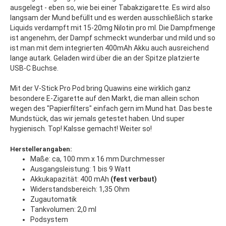
ausgelegt - eben so, wie bei einer Tabakzigarette. Es wird also
langsam der Mund befüllt und es werden ausschließlich starke
Liquids verdampft mit 15-20mg Nilotin pro ml. Die Dampfmenge
ist angenehm, der Dampf schmeckt wunderbar und mild und so
ist man mit dem integrierten 400mAh Akku auch ausreichend
lange autark. Geladen wird über die an der Spitze platzierte
USB-C Buchse.
Mit der V-Stick Pro Pod bring Quawins eine wirklich ganz
besondere E-Zigarette auf den Markt, die man allein schon
wegen des "Papierfilters" einfach gern im Mund hat. Das beste
Mundstück, das wir jemals getestet haben. Und super
hygienisch. Top! Kalsse gemacht! Weiter so!
Herstellerangaben:
Maße: ca, 100 mm x 16 mm Durchmesser
Ausgangsleistung: 1 bis 9 Watt
Akkukapazität: 400 mAh
(fest verbaut)
Widerstandsbereich: 1,35 Ohm
Zugautomatik
​​Tankvolumen: 2,0 ml
Podsystem