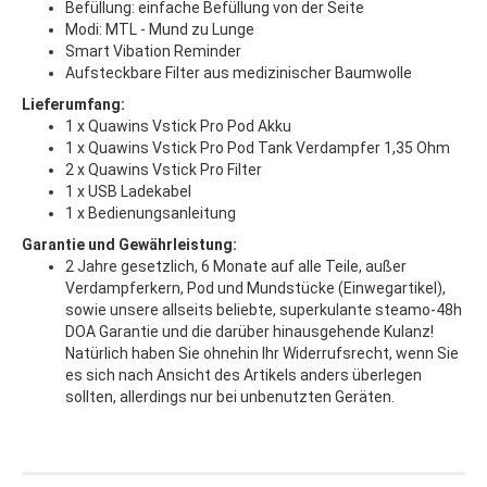
Befüllung: einfache Befüllung von der Seite
Modi: MTL - Mund zu Lunge
Smart Vibation Reminder
Aufsteckbare Filter aus medizinischer Baumwolle
Lieferumfang:
1 x Quawins Vstick Pro Pod Akku
1 x Quawins Vstick Pro Pod Tank Verdampfer 1,35 Ohm
2 x Quawins Vstick Pro Filter
1 x USB Ladekabel
1 x Bedienungsanleitung
Garantie und Gewährleistung:
2 Jahre gesetzlich, 6 Monate auf alle Teile, außer
Verdampferkern, Pod und Mundstücke (Einwegartikel),
sowie unsere allseits beliebte, superkulante steamo-48h
DOA Garantie und die darüber hinausgehende Kulanz!
Natürlich haben Sie ohnehin Ihr Widerrufsrecht, wenn Sie
es sich nach Ansicht des Artikels anders überlegen
sollten, allerdings nur bei unbenutzten Geräten.