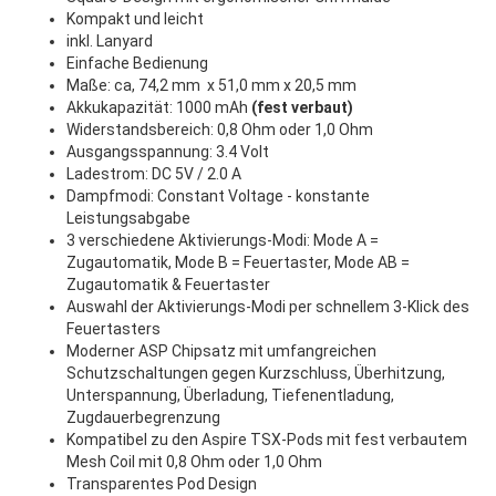
Kompakt und leicht
inkl. Lanyard
Einfache Bedienung
Maße: ca, 74,2 mm x 51,0 mm x 20,5 mm
Akkukapazität: 1000 mAh
(fest verbaut)
Widerstandsbereich: 0,8 Ohm oder 1,0 Ohm
Ausgangsspannung: 3.4 Volt
Ladestrom: DC 5V / 2.0 A
Dampfmodi: Constant Voltage - konstante
Leistungsabgabe
3 verschiedene Aktivierungs-Modi: Mode A =
Zugautomatik, Mode B = Feuertaster, Mode AB =
Zugautomatik & Feuertaster
Auswahl der Aktivierungs-Modi per schnellem 3-Klick des
Feuertasters
Moderner ASP Chipsatz mit umfangreichen
Schutzschaltungen gegen Kurzschluss, Überhitzung,
Unterspannung, Überladung, Tiefenentladung,
Zugdauerbegrenzung
Kompatibel zu den Aspire TSX-Pods mit fest verbautem
Mesh Coil mit 0,8 Ohm oder 1,0 Ohm
Transparentes Pod Design