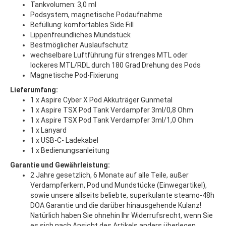
​​Tankvolumen: 3,0 ml
Podsystem, magnetische Podaufnahme
Befüllung: komfortables Side Fill
Lippenfreundliches Mundstück
Bestmöglicher Auslaufschutz
wechselbare Luftführung für strenges MTL oder
lockeres MTL/RDL durch 180 Grad Drehung des Pods
Magnetische Pod-Fixierung
Lieferumfang:
1 x Aspire Cyber X Pod Akkuträger Gunmetal
1 x Aspire TSX Pod Tank Verdampfer 3ml/0,8 Ohm
1 x Aspire TSX Pod Tank Verdampfer 3ml/1,0 Ohm
1 x Lanyard
1 x USB-C- Ladekabel
1 x Bedienungsanleitung
Garantie und Gewährleistung:
2 Jahre gesetzlich, 6 Monate auf alle Teile, außer
Verdampferkern, Pod und Mundstücke (Einwegartikel),
sowie unsere allseits beliebte, superkulante steamo-48h
DOA Garantie und die darüber hinausgehende Kulanz!
Natürlich haben Sie ohnehin Ihr Widerrufsrecht, wenn Sie
es sich nach Ansicht des Artikels anders überlegen