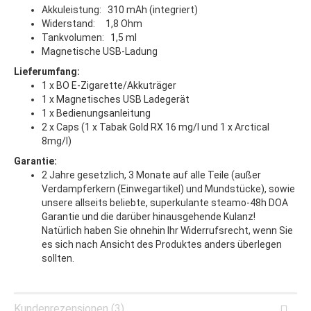
Akkuleistung: 310 mAh (integriert)
Widerstand: 1,8 Ohm
Tankvolumen: 1,5 ml
Magnetische USB-Ladung
Lieferumfang:
1 x BO E-Zigarette/Akkuträger
1 x Magnetisches USB Ladegerät
1 x Bedienungsanleitung
2 x Caps (1 x Tabak Gold RX 16 mg/l und 1 x Arctical
8mg/l)
Garantie:
2 Jahre gesetzlich, 3 Monate auf alle Teile (außer
Verdampferkern (Einwegartikel) und Mundstücke), sowie
unsere allseits beliebte, superkulante steamo-48h DOA
Garantie und die darüber hinausgehende Kulanz!
Natürlich haben Sie ohnehin Ihr Widerrufsrecht, wenn Sie
es sich nach Ansicht des Produktes anders überlegen
sollten.
Kundenrezensionen (3)