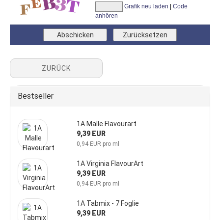
Grafik neu laden
|
Code
anhören
ZURÜCK
Bestseller
1A Malle Flavourart
9,39 EUR
0,94 EUR pro ml
1A Virginia FlavourArt
9,39 EUR
0,94 EUR pro ml
1A Tabmix - 7 Foglie
9,39 EUR