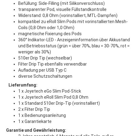
Befüllung: Side-Filling (mit Silikonverschluss)
transparenter Pod, visuelle Füllstandkontrolle
Widerstand: 0,8 Ohm (vorinstalliert, MTL-Dampfen)
kompatibel zu eRoll Slim Pods mit vorinstallierten Mesh-
Coils (0,8 Ohm oder 1,0 Ohm)
magnetische Fixierung des Pods
360° Indikator-LED - Anzeigeninformation über Akkustand
und Betriebsstatus (grün = über 70%, blau = 30-70%, rot =
weniger als 30%)
510er Drip Tip (wechselbar)
Filter Drip Tip ebenfalls verwendbar
Aufladung per USB Typ C
diverse Schutzschaltungen
Lieferumfang:
1 x Joyetech eGo Slim Pod-Stick
1 x Joyetech eRoll Slim Pod 0,8 Ohm
1 x Standard 510er Drip-Tip (vorinstalliert)
2 x Filter Drip Tip
1 x Bedienungsanleitung
1 x Garantiekarte
Garantie und Gewährleistung: