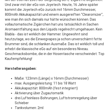
Und zwar mit der eGo von Joyetech. Heute, 16 Jahre später
kommt die Joyetech eGo zurück mit 16mm Durchmesser,
800mAh Akkukapazität und einem ausgereiften "Clearomizer",
wie man ihn sich damals nur hätte wünschen können. Das
vollautomatische Zigärrchen hat uns tatsächlich in Sachen
Aromaentfaltung aus den Liquids regelrecht umgehauen. Kein
Blabla - das ist wirklich der Hammer. Ungewohnt sind
heutzutage, wo die Einwegvapes ja schon unverschämt fette
Brummer sind, die schlanken Ausmaße. Das ist wirklich toll und
erhebt die klassische eGo auf ein besonderes Niveau.
Geschmacksbombe, die in der Hosentasche verschwindet. Top
Kaufempfehlung!
Herstellerangaben:
Maße: 123mm (Länge) x 16mm (Durchmesser)
max. Ausgangsleistung: 11 bis 18 Watt
Akkukapazität: 800mAh (fest integriert)
Aktivierung über Zugautomatik
drei Lufteinlass-Bohrungen, Luftstromregelung über
Schieber
Tankvolumen: 2ml