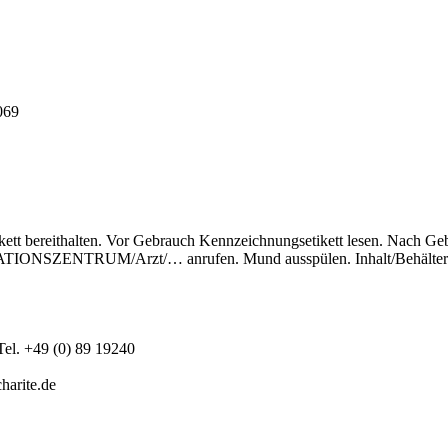
069
kett bereithalten. Vor Gebrauch Kennzeichnungsetikett lesen. Nach Geb
NTRUM/Arzt/… anrufen. Mund ausspülen. Inhalt/Behälter ... zufü
el. +49 (0) 89 19240
harite.de