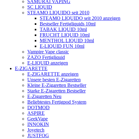
SAMURAI VAPING
SC LIQUID
STEAMO LIQUIDO seit 2010
STEAMO LIQUIDO seit 2010 anzeigen
Bestseller Fertigliquids 10ml
TABAK LIQUID 10ml
FRUCHT LIQUID 10ml
MENTHOL LIQUID 10ml
E-LIQUID FUN 10ml
Vampire Vape classic
ZAZO Fertigliquid
E-LIQUID anzeigen
E-ZIGARETTE
E-ZIGARETTE anzeigen
Unsere besten E-Zigaretten
Kleine E-Zigaretten Bestseller
Starke E-Zigaretten Bestseller
E-Zigaretten Neu
Beliebtestes Fertigpod System
DOTMOD
ASPIRE
GeekVape
INNOKIN
Joyetech
JUSTFOG