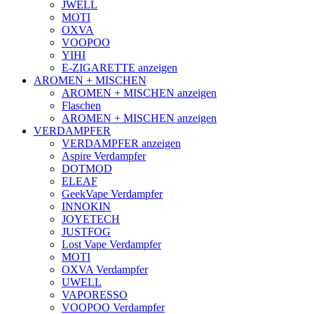
JWELL
MOTI
OXVA
VOOPOO
YIHI
E-ZIGARETTE anzeigen
AROMEN + MISCHEN
AROMEN + MISCHEN anzeigen
Flaschen
AROMEN + MISCHEN anzeigen
VERDAMPFER
VERDAMPFER anzeigen
Aspire Verdampfer
DOTMOD
ELEAF
GeekVape Verdampfer
INNOKIN
JOYETECH
JUSTFOG
Lost Vape Verdampfer
MOTI
OXVA Verdampfer
UWELL
VAPORESSO
VOOPOO Verdampfer