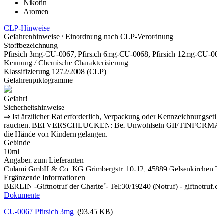
Nikotin
Aromen
CLP-Hinweise
Gefahrenhinweise / Einordnung nach CLP-Verordnung
Stoffbezeichnung
Pfirsich 3mg-CU-0067, Pfirsich 6mg-CU-0068, Pfirsich 12mg-CU-0
Kennung / Chemische Charakterisierung
Klassifizierung 1272/2008 (CLP)
Gefahrenpiktogramme
Gefahr!
Sicherheitshinweise
⇒ Ist ärztlicher Rat erforderlich, Verpackung oder Kennzeichnungseti
rauchen. BEI VERSCHLUCKEN: Bei Unwohlsein GIFTINFORMATIONSZE
die Hände von Kindern gelangen.
Gebinde
10ml
Angaben zum Lieferanten
Culami GmbH & Co. KG Grimbergstr. 10-12, 45889 Gelsenkirchen T
Ergänzende Informationen
BERLIN -Giftnotruf der Charite´- Tel:30/19240 (Notruf) - giftnotruf.c
Dokumente
CU-0067 Pfirsich 3mg
(93.45 KB)