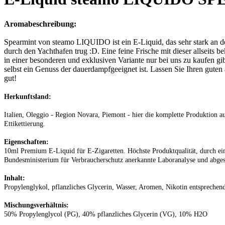
Aromabeschreibung:
Spearmint von steamo LIQUIDO ist ein E-Liquid, das sehr stark an 
durch den Yachthafen trug :D. Eine feine Frische mit dieser allseit
in einer besonderen und exklusiven Variante nur bei uns zu kaufen gib
selbst ein Genuss der dauerdampfgeeignet ist. Lassen Sie Ihren gute
gut!
Herkunftsland:
Italien, Oleggio - Region Novara, Piemont - hier die komplette Produktion
Ettikettierung.
Eigenschaften:
10ml Premium E-Liquid für E-Zigaretten. Höchste Produktqualität, durch eine
Bundesministerium für Verbraucherschutz anerkannte Laboranalyse und abges
Inhalt:
Propylenglykol, pflanzliches Glycerin, Wasser, Aromen, Nikotin entsprechen
Mischungsverhältnis:
50% Propylenglycol (PG), 40% pflanzliches Glycerin (VG), 10% H2O