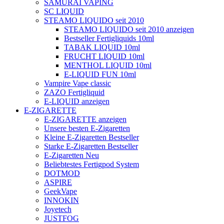
SAMURAI VAPING
SC LIQUID
STEAMO LIQUIDO seit 2010
STEAMO LIQUIDO seit 2010 anzeigen
Bestseller Fertigliquids 10ml
TABAK LIQUID 10ml
FRUCHT LIQUID 10ml
MENTHOL LIQUID 10ml
E-LIQUID FUN 10ml
Vampire Vape classic
ZAZO Fertigliquid
E-LIQUID anzeigen
E-ZIGARETTE
E-ZIGARETTE anzeigen
Unsere besten E-Zigaretten
Kleine E-Zigaretten Bestseller
Starke E-Zigaretten Bestseller
E-Zigaretten Neu
Beliebtestes Fertigpod System
DOTMOD
ASPIRE
GeekVape
INNOKIN
Joyetech
JUSTFOG