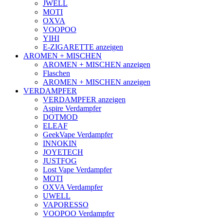
JWELL
MOTI
OXVA
VOOPOO
YIHI
E-ZIGARETTE anzeigen
AROMEN + MISCHEN
AROMEN + MISCHEN anzeigen
Flaschen
AROMEN + MISCHEN anzeigen
VERDAMPFER
VERDAMPFER anzeigen
Aspire Verdampfer
DOTMOD
ELEAF
GeekVape Verdampfer
INNOKIN
JOYETECH
JUSTFOG
Lost Vape Verdampfer
MOTI
OXVA Verdampfer
UWELL
VAPORESSO
VOOPOO Verdampfer