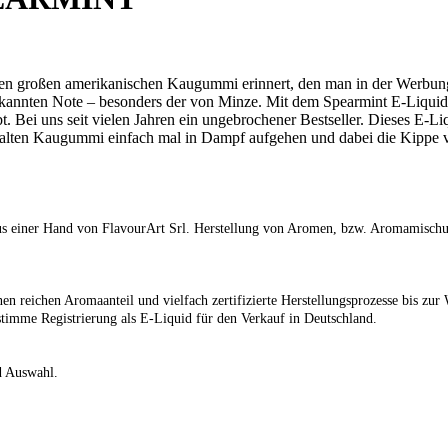
den großen amerikanischen Kaugummi erinnert, den man in der Werbun
s bekannten Note – besonders der von Minze. Mit dem Spearmint E-Liquid
t. Bei uns seit vielen Jahren ein ungebrochener Bestseller. Dieses E-Li
n alten Kaugummi einfach mal in Dampf aufgehen und dabei die Kippe ve
 aus einer Hand von FlavourArt Srl. Herstellung von Aromen, bzw. Aromamischu
n reichen Aromaanteil und vielfach zertifizierte Herstellungsprozesse bis zu
timme Registrierung als E-Liquid für den Verkauf in Deutschland.
d Auswahl.