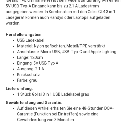
Metall/TPE ummanteltet ist sehr widerstandsfähig. Mit einem
5V USB Typ-A Eingang kann bis zu 2.1 A Ladestrom
ausgegeben werden. In Kombination mit den Golisi GL4 3 in 1
Ladegerät können auch Handys oder Laptops aufgeladen
werden.
Herstellerangaben:
USB Ladekabel
Material: Nylon geflochten, Metall/TPE verstärkt
Anschlüsse: Micro-USB, USB-Typ-C und Apple Lighting
Länge: 120cm
Eingang: 5V USB Typ A
Ausgang: 2.1 A
Knickschutz
Farbe: grau
Lieferumfang:
1 Stück Golisi 3 in 1 USB Ladekabel grau
Gewährleistung und Garantie:
Auf diesen Artikel erhalten Sie eine 48-Stunden DOA-
Garantie (Funktion bei Eintreffen) sowie eine
Gewährleistung von 3 Monaten.